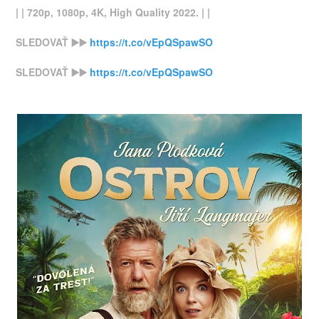
| | 720p, 1080p, 4K, High Quality 2022. | |
SLEDOVAŤ ▶️▶️
https://t.co/vEpQSpawSO
SLEDOVAŤ ▶️▶️
https://t.co/vEpQSpawSO