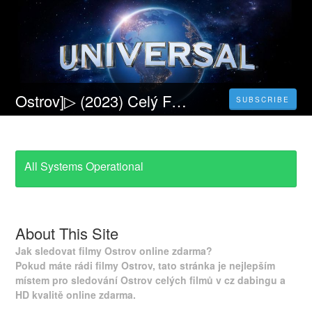
Ostrov]▷ (2023) Celý Film Online CZ a Zdarma dabing i Titulky
SUBSCRIBE
All Systems Operational
About This Site
Jak sledovat filmy Ostrov online zdarma?
Pokud máte rádi filmy Ostrov, tato stránka je nejlepším
místem pro sledování Ostrov celých filmů v cz dabingu a
HD kvalitě online zdarma.